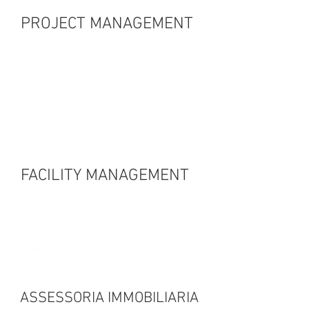
PROJECT MANAGEMENT
GESTIO INTEGRAL DE TOT EL PROCES
IMMOBILIARI
TAMBÉ SERVEIS PARCIALS SEGONS
NECESSITATS CLIENT.
RECERCA, SELECCIÓ I SEGUIMENT
CONSTRUCTORS.
GESTIÓ AGENTS INTERVINENTS.
CONTROL DE TEMPS, COST I RISCS.
FACILITY MANAGEMENT
MANTENIMENT IMMOBLES
SERVEIS AUXILIARS
RECOLZAMENT PROPIETAT
GESTIÓ ADMINISTRATIVA
PLANIFICAR - ACTUAR - MEDIR -
PROCESSAR
ASSESSORIA IMMOBILIARIA