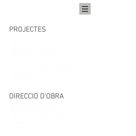
PROJECTES
OBRA NOVA.
REFORMA, REHABILITACIÓ,
RESTAURACIÓ,
INTERIORISME.
TAMBÉ PROJECTES COMPLEMENTARIS
TOPOGRÀFICS, GEOTÈCNICS,
D'ENGINYERIA, INSTAL·LACIONS I
D
'ACTIVITATS
ENDERROCS I LEGALITZACIONS
DIRECCIO D'OBRA
DELS PROPIS PROJECTES.
TAMBÉ DE PROJECTES EXTERNS, OBRES
ATURADES, O INTERVENCIONS
PARCIALS.
COORDINACIÓ DE SEGURETAT I SALUT