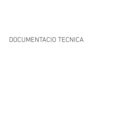
RECERCA SOLARS, FINQUES E
IMMOBLES
ESTUDIS DE VIABILITAT
VALORACIONS DE COSTS INTEGRALS
DOCUMENTACIO TECNICA
INFORMES, CERTIFICATS, DICTAMENS I
PERITATGES
CERTIFICATS HABITABILITAT, EFICIENCIA
ENERGETICA, ACCESSIBILITAT, I DE
SOLIDESA.
INFORME TECNIC EDIFICI (ITE / IEE)
ESTUDI DE SEGURETAT I SALUT
LLIBRE DEL EDIFICI, US I MANTENIMENT
PRESENTACIONS 3D
AIXECAMENTS
SEGREGACIONS / AGREGACIONS
DIVISIONS HORITZONTALS
PER A QUI?